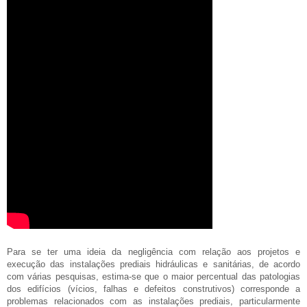
Para se ter uma ideia da negligência com relação aos projetos e
execução das instalações prediais hidráulicas e sanitárias, de acordo
com várias pesquisas, estima-se que o maior percentual das patologias
dos edifícios (vícios, falhas e defeitos construtivos) corresponde a
problemas relacionados com as instalações prediais, particularmente