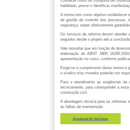
Conhecer como se comporta um sistema o
habilitado, prever e identificar manifest
A norma tem como objetivo estabelecer e
de gestão de controle dos processos, d
segurança, sejam efetivamente garantido
Os serviços de reforma devem atender a
seguidos desde o projeto até a conclusão
Vale ressaltar que em função de diversos
elaboração da ABNT NBR 16280:2020 e
apresentação no curso, conforme publica
Exige-se o cumprimento desta norma e q
o síndico e/ou morador poderão ser respo
Para o atendimento as exigências da n
tecnicamente, para corresponder a essa
construção civil.
A abordagem técnica para as reformas e
às falhas de manutenção.
download de brochura