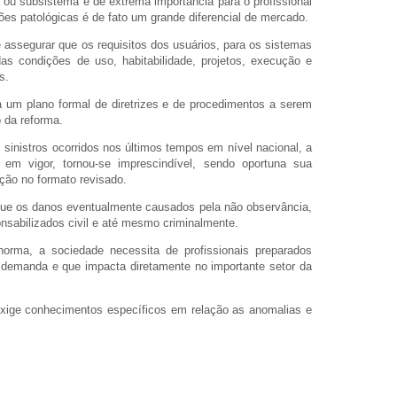
u subsistema é de extrema importância para o profissional
ações patológicas é de fato um grande diferencial de mercado.
 assegurar que os requisitos dos usuários, para os sistemas
as condições de uso, habitabilidade, projetos, execução e
s.
 um plano formal de diretrizes e de procedimentos a serem
 da reforma.
 sinistros ocorridos nos últimos tempos em nível nacional, a
m vigor, tornou-se imprescindível, sendo oportuna sua
ção no formato revisado.
ue os danos eventualmente causados pela não observância,
nsabilizados civil e até mesmo criminalmente.
orma, a sociedade necessita de profissionais preparados
 demanda e que impacta diretamente no importante setor da
xige conhecimentos específicos em relação as anomalias e