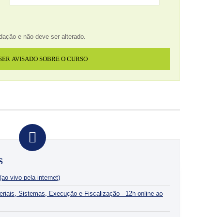
dação e não deve ser alterado.
S
ao vivo pela internet)
eriais, Sistemas, Execução e Fiscalização - 12h online ao