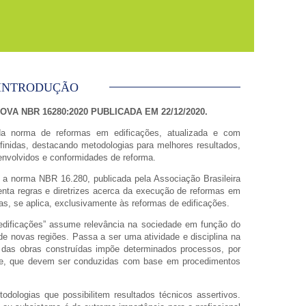
INTRODUÇÃO
VA NBR 16280:2020 PUBLICADA EM 22/12/2020.
da norma de reformas em edificações, atualizada e com
finidas, destacando metodologias para melhores resultados,
envolvidos e conformidades de reforma.
r a norma NBR 16.280, publicada pela Associação Brasileira
ta regras e diretrizes acerca da execução de reformas em
as, se aplica, exclusivamente às reformas de edificações.
edificações” assume relevância na sociedade em função do
e novas regiões. Passa a ser uma atividade e disciplina na
 das obras construídas impõe determinados processos, por
ade, que devem ser conduzidas com base em procedimentos
dologias que possibilitem resultados técnicos assertivos.