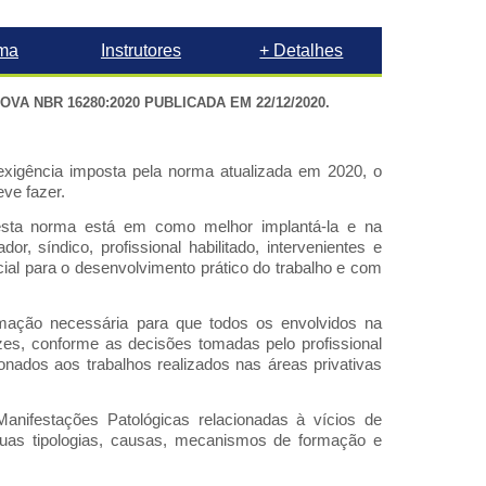
ma
Instrutores
+ Detalhes
VA NBR 16280:2020 PUBLICADA EM 22/12/2020.
exigência imposta pela norma atualizada em 2020, o
eve fazer.
esta norma está em como melhor implantá-la e na
r, síndico, profissional habilitado, intervenientes e
cial para o desenvolvimento prático do trabalho e com
rmação necessária para que todos os envolvidos na
es, conforme as decisões tomadas pelo profissional
ionados aos trabalhos realizados nas áreas privativas
Manifestações Patológicas relacionadas à vícios de
 suas tipologias, causas, mecanismos de formação e