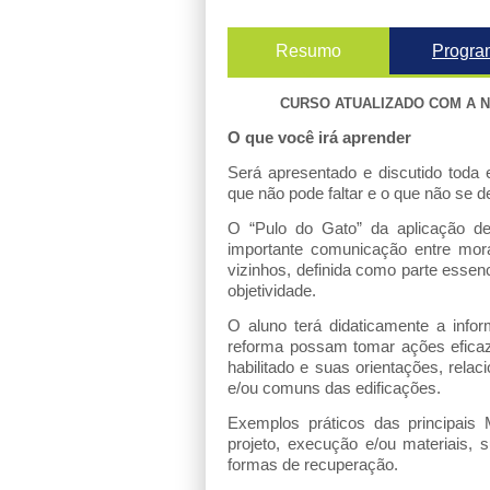
Resumo
Progra
CURSO ATUALIZADO COM A NO
O que você irá aprender
Será apresentado e discutido toda 
que não pode faltar e o que não se d
O “Pulo do Gato” da aplicação d
importante comunicação entre morado
vizinhos, definida como parte essen
objetividade.
O aluno terá didaticamente a info
reforma possam tomar ações eficaz
habilitado e suas orientações, relac
e/ou comuns das edificações.
Exemplos práticos das principais 
projeto, execução e/ou materiais,
formas de recuperação.