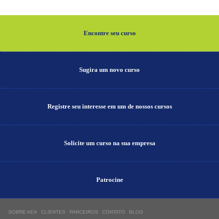
Encontre seu curso
Sugira um novo curso
Registre seu interesse em um de nossos cursos
Solicite um curso na sua empresa
Patrocine
SOBRE AEA
CLIENTES
PARCEIROS
CONTATO
BLOG