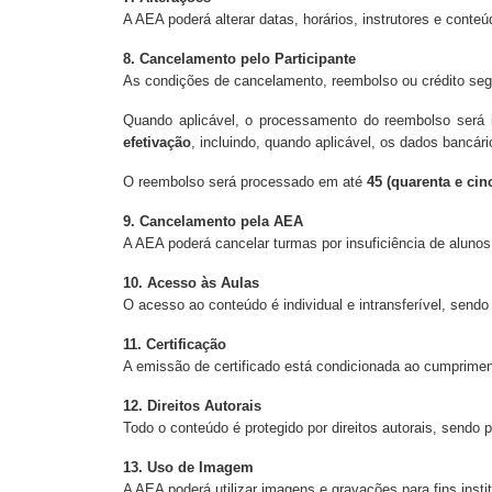
A AEA poderá alterar datas, horários, instrutores e conte
8. Cancelamento pelo Participante
As condições de cancelamento, reembolso ou crédito seg
Quando aplicável, o processamento do reembolso será 
efetivação
, incluindo, quando aplicável, os dados bancár
O reembolso será processado em até
45 (quarenta e cin
9. Cancelamento pela AEA
A AEA poderá cancelar turmas por insuficiência de alunos
10. Acesso às Aulas
O acesso ao conteúdo é individual e intransferível, send
11. Certificação
A emissão de certificado está condicionada ao cumpriment
12. Direitos Autorais
Todo o conteúdo é protegido por direitos autorais, sendo 
13. Uso de Imagem
A AEA poderá utilizar imagens e gravações para fins instit