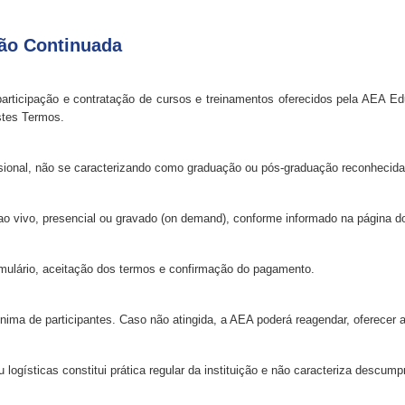
ão Continuada
rticipação e contratação de cursos e treinamentos oferecidos pela AEA Educ
estes Termos.
issional, não se caracterizando como graduação ou pós-graduação reconhecid
o vivo, presencial ou gravado (on demand), conforme informado na página d
rmulário, aceitação dos termos e confirmação do pagamento.
ima de participantes. Caso não atingida, a AEA poderá reagendar, oferecer al
gísticas constitui prática regular da instituição e não caracteriza descumpr