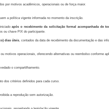
údos por motivos acadêmicos, operacionais ou de força maior.
uem a política vigente informada no momento da inscrição.
iniciado
após o recebimento da solicitação formal acompanhada de to
ios ou chave PIX do participante.
co) dias úteis
, contados da data de recebimento da documentação e das in
 ou motivos operacionais, oferecendo alternativas ou reembolso conforme apl
o vedado o compartilhamento.
o dos critérios definidos para cada curso.
proibida a reprodução sem autorização.
ucionais, respeitando a legislação vigente.