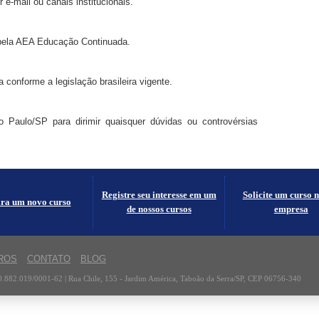
 e-mail ou canais institucionais.
 pela AEA Educação Continuada.
 conforme a legislação brasileira vigente.
 Paulo/SP para dirimir quaisquer dúvidas ou controvérsias
Registre seu interesse em um
Solicite um curso 
ira um novo curso
de nossos cursos
empresa
ROS
CONTATO
BLOG
882.019/0001-62 | Rua Chile, 155 - Jardim América, Taboão da Serra/SP, CEP 06756-340