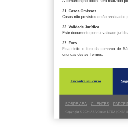
A comunicação oficial será realizada por
21. Casos Omissos
Casos não previstos serão analisados
22. Validade Jurídica
Este documento possui validade jurídica
23. Foro
Fica eleito o foro da comarca de São
oriundas destes Termos.
Encontre seu curso
Sug
SOBRE AEA
CLIENTES
PARCEI
Copyright © 2024 AEA Cursos LTDA | CNPJ 10.