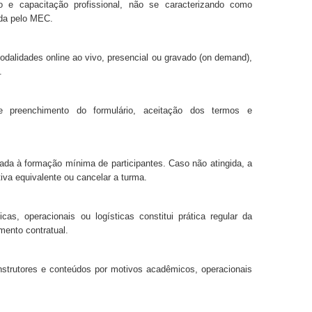
o e capacitação profissional, não se caracterizando como
da pelo MEC.
dalidades online ao vivo, presencial ou gravado (on demand),
.
te preenchimento do formulário, aceitação dos termos e
ada à formação mínima de participantes. Caso não atingida, a
iva equivalente ou cancelar a turma.
s, operacionais ou logísticas constitui prática regular da
mento contratual.
instrutores e conteúdos por motivos acadêmicos, operacionais